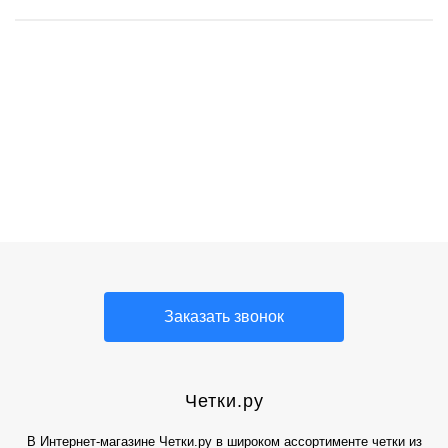
Подарочные
Буддийские
Буддийские
Буддийские
Четки из
Четки Relax
соколиного глаза
четки из оникса
буддийские
четки из
четки
нефрита
четки
Заказать звонок
Четки.ру
В Интернет-магазине Четки.ру в широком ассортименте четки из