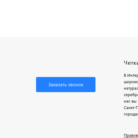
Четк
В Инте
широко
Заказать звонок
натурал
серебр
нас вы 
Санкт-П
города
Правов