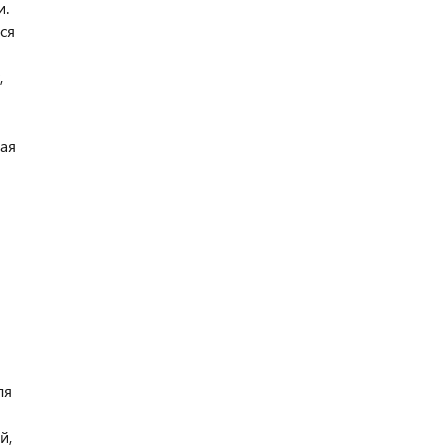
и.
ся
,
ная
ля
й,