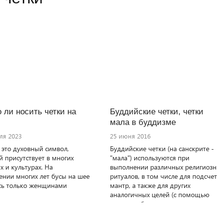
 ли носить четки на
Буддийские четки, четки
мала в буддизме
ля 2023
25 июня 2016
 это духовный символ,
Буддийские четки (на санскрите -
 присутствует в многих
"мала") используются при
х и культурах. На
выполнении различных религиоз
ении многих лет бусы на шее
ритуалов, в том числе для подсче
сь только женщинами
мантр, а также для других
аналогичных целей (с помощью
четок удобно