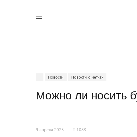
Например,
четки
Найти
в каталоге
Новости
Новости о четках
Можно ли носить б
9 апреля 2025
1083