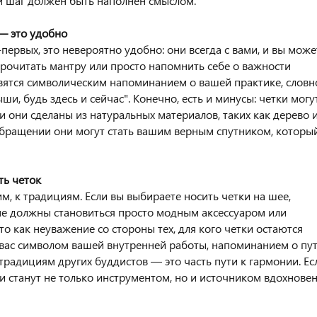
ый шаг должен быть наполнен смыслом.
 — это удобно
первых, это невероятно удобно: они всегда с вами, и вы може
прочитать мантру или просто напомнить себе о важности
овятся символическим напоминанием о вашей практике, словн
ши, будь здесь и сейчас". Конечно, есть и минусы: четки могу
и они сделаны из натуральных материалов, таких как дерево 
бращении они могут стать вашим верным спутником, которы
ть четок
м, к традициям. Если вы выбираете носить четки на шее,
не должны становиться просто модным аксессуаром или
о как неуважение со стороны тех, для кого четки остаются
 вас символом вашей внутренней работы, напоминанием о пут
традициям других буддистов — это часть пути к гармонии. Ес
и станут не только инструментом, но и источником вдохновен