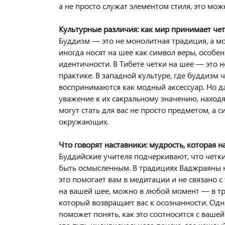
а не просто служат элементом стиля, это мож
Культурные различия: как мир принимает че
Буддизм — это не монолитная традиция, а мо
иногда носят на шее как символ веры, особен
идентичности. В Тибете четки на шее — это н
практике. В западной культуре, где буддизм
воспринимаются как модный аксессуар. Но да
уважение к их сакральному значению, наход
могут стать для вас не просто предметом, а
окружающих.
Что говорят наставники: мудрость, которая н
Буддийские учителя подчеркивают, что четки
быть осмысленным. В традициях Ваджраяны н
это помогает вам в медитации и не связано с
на вашей шее, можно в любой момент — в тра
который возвращает вас к осознанности. Одна
поможет понять, как это соотносится с ваше