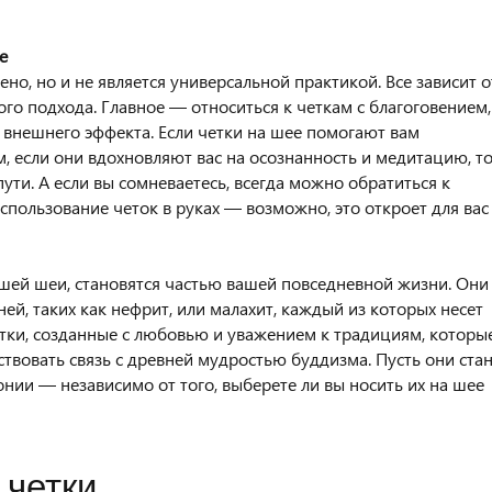
е
о, но и не является универсальной практикой. Все зависит о
ого подхода. Главное — относиться к четкам с благоговением,
я внешнего эффекта. Если четки на шее помогают вам
, если они вдохновляют вас на осознанность и медитацию, т
ути. А если вы сомневаетесь, всегда можно обратиться к
пользование четок в руках — возможно, это откроет для вас
ашей шеи, становятся частью вашей повседневной жизни. Они
ей, таких как нефрит, или малахит, каждый из которых несет
етки, созданные с любовью и уважением к традициям, которы
ствовать связь с древней мудростью буддизма. Пусть они ста
нии — независимо от того, выберете ли вы носить их на шее
 четки