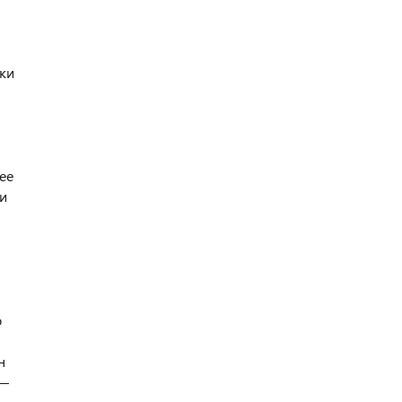
тки
ее
 и
и
о
н
 —