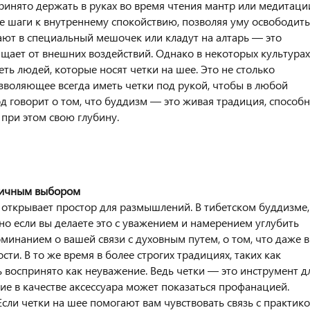
инято держать в руках во время чтения мантр или медитаци
е шаги к внутреннему спокойствию, позволяя уму освободить
ают в специальный мешочек или кладут на алтарь — это
щает от внешних воздействий. Однако в некоторых культурах
ть людей, которые носят четки на шее. Это не столько
зволяющее всегда иметь четки под рукой, чтобы в любой
д говорит о том, что буддизм — это живая традиция, способ
 при этом свою глубину.
 личным выбором
, открывает простор для размышлений. В тибетском буддизме,
но если вы делаете это с уважением и намерением углубить
оминанием о вашей связи с духовным путем, о том, что даже в
ти. В то же время в более строгих традициях, таких как
 воспринято как неуважение. Ведь четки — это инструмент д
ние в качестве аксессуара может показаться профанацией.
ли четки на шее помогают вам чувствовать связь с практико