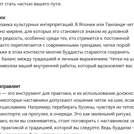
ет стать частью вашего пути.
тки
заика культурных интерпретаций. В Японии или Таиланде че
но миряне, для которых это становится знаком их духовной
е редкость, особенно среди тех, кто стремится к постоянной
 часто переплетается с современными трендами, четки порой
же в этом контексте многие буддисты стараются сохранить
я баланс между традицией и личным выражением. Четки на ш
 символом вашей внутренней работы, который вдохновляет вас
аправляет
 — это инструмент для практики, и их использование должно
екоторые наставники допускают ношение четок на шее, есл
 тщеславием. Например, перебирать бусины, чувствуя их тепл
нспорте, на прогулке, в очереди. Это как маленький ритуал,
ко, если вы сомневаетесь, стоит поговорить с наставником: о
й практикой и традицией, которой вы следуете. Ведь буддизм