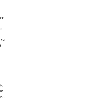
те
о
т
или
й
и,
ли
ия.