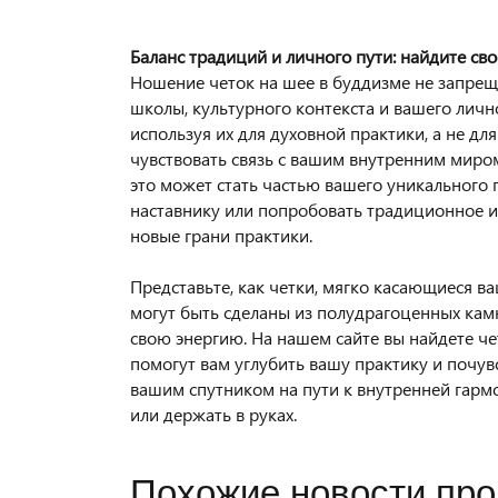
Баланс традиций и личного пути: найдите сво
Ношение четок на шее в буддизме не запрещен
школы, культурного контекста и вашего личн
используя их для духовной практики, а не дл
чувствовать связь с вашим внутренним миром
это может стать частью вашего уникального п
наставнику или попробовать традиционное ис
новые грани практики.
Представьте, как четки, мягко касающиеся в
могут быть сделаны из полудрагоценных камн
свою энергию. На нашем сайте вы найдете ч
помогут вам углубить вашу практику и почув
вашим спутником на пути к внутренней гармо
или держать в руках.
Похожие новости про