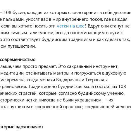
— 108 бусин, каждая из которых словно хранит в себе дыхани
 пальцами, уносят вас в мир внутреннего покоя, где каждая
 если вы хотите носить эти
четки на шее
? Вдруг они станут не
вашим личным талисманом, всегда напоминающим о пути к
 это соответствует буддийским традициям и как сделать так,
ном путешествии.
 современностью
ольше, чем просто предмет. Это сакральный инструмент,
 медитации, отсчитывать мантры и погружаться в духовную
ние времена, когда монахи Ваджраяны и Тхеравады
 равновесия. Традиционно буддийская мала состоит из 108
еческих страстей, которые, согласно буддийскому учению,
Исторически четки никогда не были украшением — их
тать спутником в сокровенной практике, соединяющей челове
которые вдохновляют