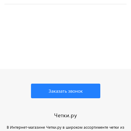
Буддийские четки
Буддийские четки
Буддийские четки
Буддийские четки
Подарочные
Четки из
буддийские четки
из натурального
из нефрита
108 бусин
из оникса
лазурита
камня
Заказать звонок
Четки.ру
В Интернет-магазине Четки.ру в широком ассортименте четки из