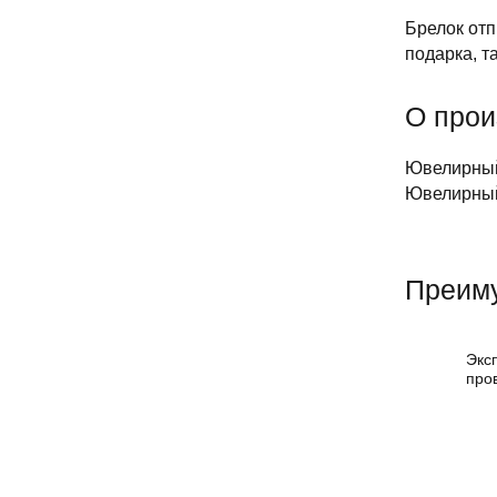
Брелок отп
подарка, т
О прои
Ювелирный 
Ювелирный
Преиму
Экс
про