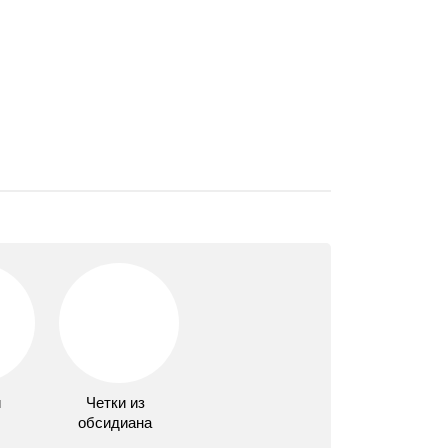
и
Четки из
обсидиана