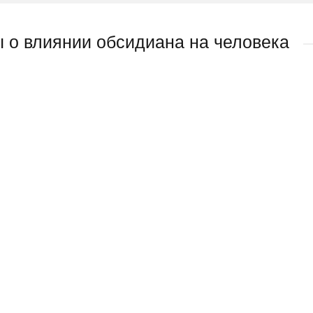
 о влиянии обсидиана на человека
Камень обсидиан, лечебные и магические 