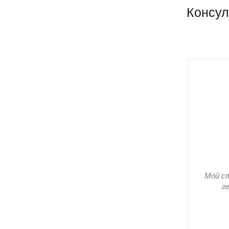
Консул
Мой с
г