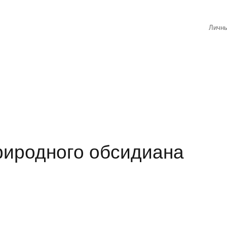
Личны
природного обсидиана