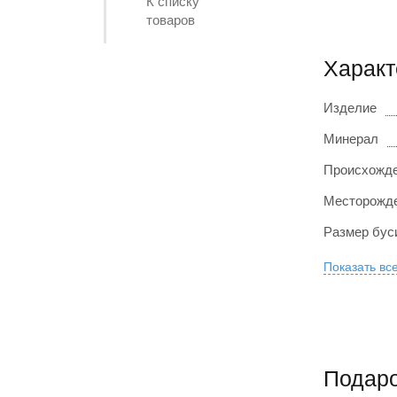
К списку
товаров
Характ
Изделие
Минерал
Происхожде
Месторожде
Размер бус
Показать вс
Подаро