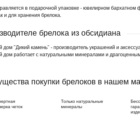
равляется в подарочной упаковке - ювелирном бархатном ф
ак и для хранения брелока.
зводителе брелока из обсидиана
дом "Дикий камень" - производитель украшений и аксессу
 дом работает с натуральными минералами и драгоценны
щества покупки брелоков в нашем ма
пертная
Только натуральные
Бес
верка четок
минералы
гара
изд