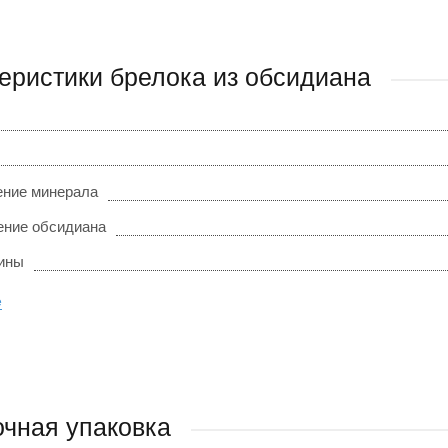
еристики брелока из обсидиана
ние минерала
ние обсидиана
ины
е
чная упаковка