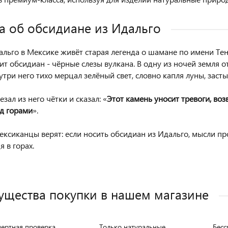
а об обсидиане из Идальго
альго в Мексике живёт старая легенда о шамане по имени Те
спит обсидиан - чёрные слезы вулкана. В одну из ночей земля
утри него тихо мерцал зелёный свет, словно капля луны, заст
ал из него чётки и сказал: «
Э
тот камень уносит тревоги, во
ад горами
».
ексиканцы верят: если носить обсидиан из Идальго, мысли про
 в горах.
щества покупки в нашем магазине
пертная проверка
Только натуральные
Бесс