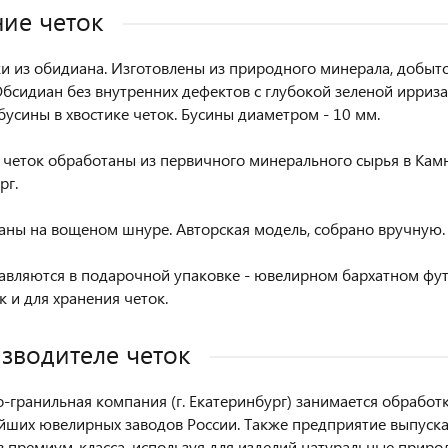
ие четок
ки из обидиана. Изготовлены из природного минерала, добыт
Обсидиан без внутренних дефектов с глубокой зеленой ирризац
 бусины в хвостике четок. Бусины диаметром - 10 мм.
 четок обработаны из первичного минерального сырья в Камн
рг.
аны на вощеном шнуре. Авторская модель, собрано вручную.
авляются в подарочной упаковке - ювелирном бархатном фут
к и для хранения четок.
зводителе четок
-гранильная компания (г. Екатеринбург) занимается обрабо
йших ювелирных заводов России. Также предприятие выпуска
в премиум-класса, используя для изделий натуральные прир