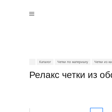
Например,
четки
Найти
в каталоге
Каталог
Четки по материалу
Четки из к
Релакс четки из о