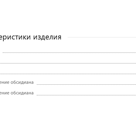
еристики изделия
ение обсидиана
ение обсидиана