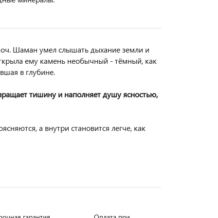
ноч. Шаман умел слышать дыхание земли и
 открыла ему камень необычный - тёмный, как
ывшая в глубине.
звращает тишину и наполняет душу ясностью,
ясняются, а внутри становится легче, как
рочная гарантия
Оплата при