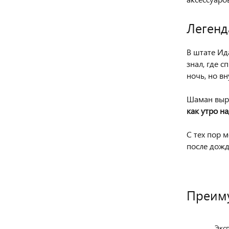
Легенд
В штате Ид
знал, где 
ночь, но вн
Шаман вырез
как утро н
С тех пор м
после дождя
Преиму
Экс