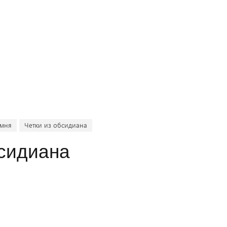
амня
Четки из обсидиана
бсидиана