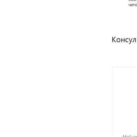
чет
Консул
Мой с