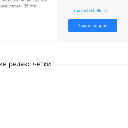
еммологом - 35 лет.
mazur@chetki.ru
Задать вопрос
е релакс четки
АЖ