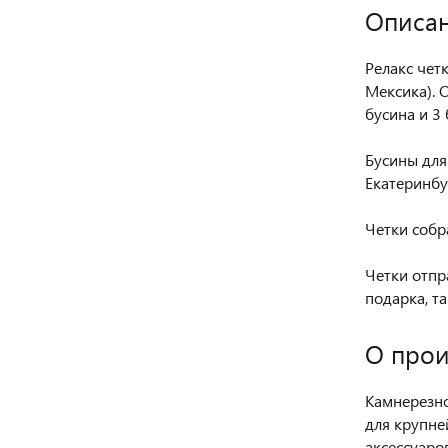
Описан
Релакс чет
Мексика). 
бусина и 3
Бусины для
Екатеринбу
Четки собр
Четки отпр
подарка, та
О прои
Камнерезно
для крупне
аксессуаро