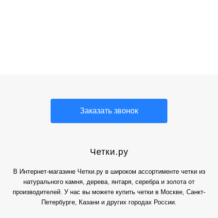
Четки из граната
Четки из камня
четки на шею, 99
мусульманские
четки из
четки
натурального
бусин
четки
камня
Заказать звонок
Четки.ру
В Интернет-магазине Четки.ру в широком ассортименте четки из
натурального камня, дерева, янтаря, серебра и золота от
производителей. У нас вы можете купить четки в Москве, Санкт-
Петербурге, Казани и других городах России.