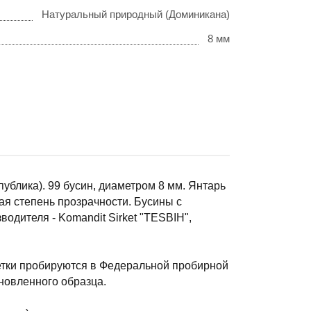
Натуральный природный (Доминикана)
8 мм
публика). 99 бусин, диаметром 8 мм. Янтарь
я степень прозрачности. Бусины с
одителя - Komandit Sirket "TESBIH",
четки пробируются в Федеральной пробирной
новленного образца.