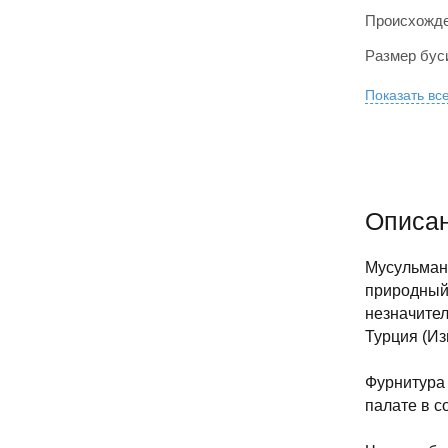
Происхожде
Размер бус
Показать вс
Описан
Мусульманс
природный,
незначител
Турция (Из
Фурнитура 
палате в с