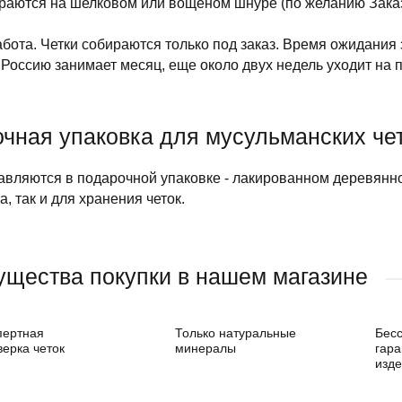
раются на шелковом или вощеном шнуре (по желанию Заказ
ота. Четки собираются только под заказ. Время ожидания з
 Россию занимает месяц, еще около двух недель уходит н
чная упаковка для мусульманских че
авляются в подарочной упаковке - лакированном деревянн
а, так и для хранения четок.
щества покупки в нашем магазине
пертная
Только натуральные
Бес
верка четок
минералы
гара
изд