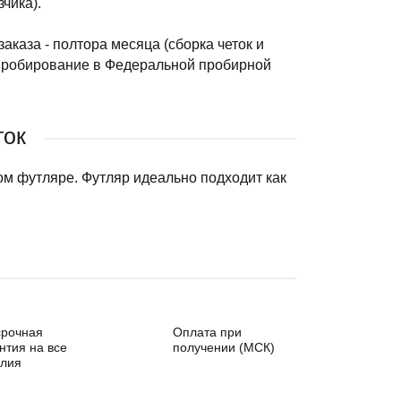
чика).
аказа - полтора месяца (сборка четок и
а пробирование в Федеральной пробирной
ток
ом футляре. Футляр идеально подходит как
срочная
Оплата при
нтия на все
получении (МСК)
елия