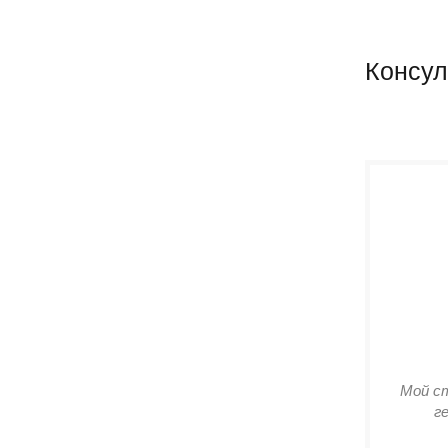
Консул
Мой с
г