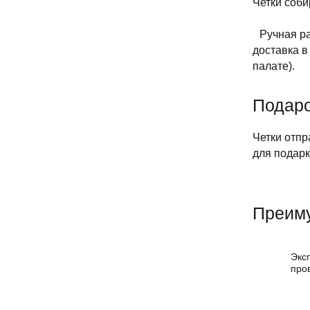
Четки соби
Ручная раб
доставка в
палате).
Подаро
Четки отпр
для подарк
Преиму
Экс
про