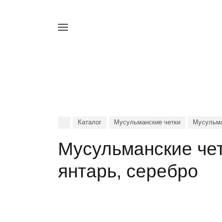
Например,
четки
Найти
в каталоге
Каталог
Мусульманские четки
Мусульма
Мусульманские чет
янтарь, серебро