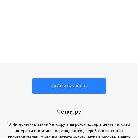
Коллекционные
Подарочные
Четки из камня
Четки Relax
Комболои
четки
четки
Четки из
тигрового глаза
Заказать звонок
Четки.ру
В Интернет-магазине Четки.ру в широком ассортименте четки из
натурального камня, дерева, янтаря, серебра и золота от
производителей. У нас вы можете купить четки в Москве, Санкт-