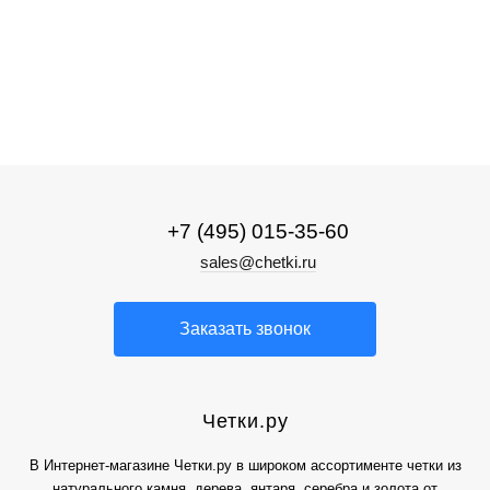
Четки в религии
Четки из камня
Четки из камня
+7 (495) 015-35-60
sales@chetki.ru
Заказать звонок
Четки.ру
В Интернет-магазине Четки.ру в широком ассортименте четки из
натурального камня, дерева, янтаря, серебра и золота от