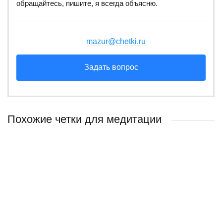
обращайтесь, пишите, я всегда объясню.
mazur@chetki.ru
Задать вопрос
Похожие четки для медитации
ХИТ ПРОДАЖ
Релакс четки для медитации из содалита и сапфира
Четки Сибарит Мини из черного оникса
Четки из родохрозита и жемчуга