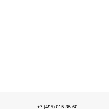
Свойства минералов
Свойства минералов
+7 (495) 015-35-60