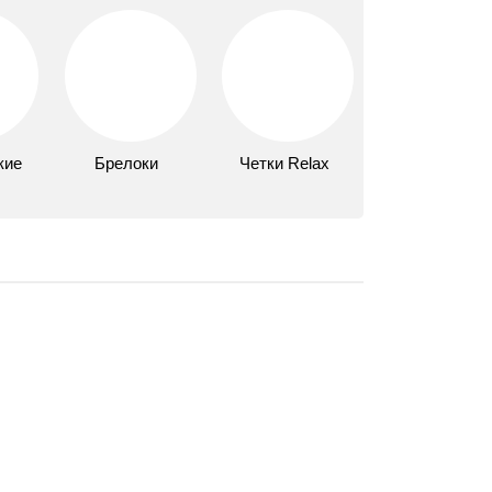
кие
Брелоки
Четки Relax
свойства оникса