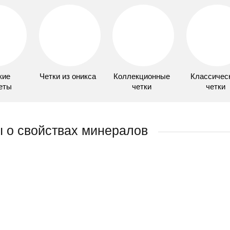
кие
Четки из оникса
Коллекционные
Классичес
еты
четки
четки
 о свойствах минералов
Камень оникс, лечебные и магические 