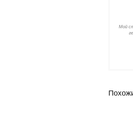
Мой с
г
Похожи