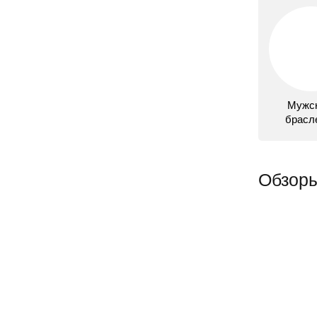
Мужс
брасл
Обзоры