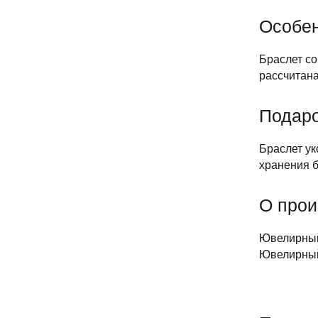
Особен
Браслет со
рассчитан
Подаро
Браслет ук
хранения б
О прои
Ювелирный 
Ювелирный