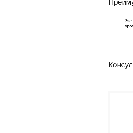
Преиму
Экс
про
Консул