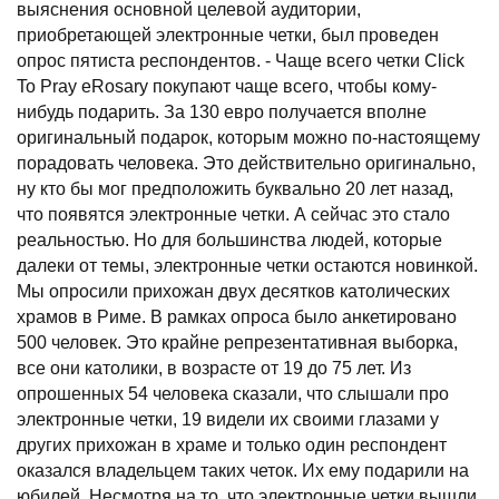
выяснения основной целевой аудитории,
приобретающей электронные четки, был проведен
опрос пятиста респондентов. - Чаще всего четки Click
To Pray eRosary покупают чаще всего, чтобы кому-
нибудь подарить. За 130 евро получается вполне
оригинальный подарок, которым можно по-настоящему
порадовать человека. Это действительно оригинально,
ну кто бы мог предположить буквально 20 лет назад,
что появятся электронные четки. А сейчас это стало
реальностью. Но для большинства людей, которые
далеки от темы, электронные четки остаются новинкой.
Мы опросили прихожан двух десятков католических
храмов в Риме. В рамках опроса было анкетировано
500 человек. Это крайне репрезентативная выборка,
все они католики, в возрасте от 19 до 75 лет. Из
опрошенных 54 человека сказали, что слышали про
электронные четки, 19 видели их своими глазами у
других прихожан в храме и только один респондент
оказался владельцем таких четок. Их ему подарили на
юбилей. Несмотря на то, что электронные четки вышли