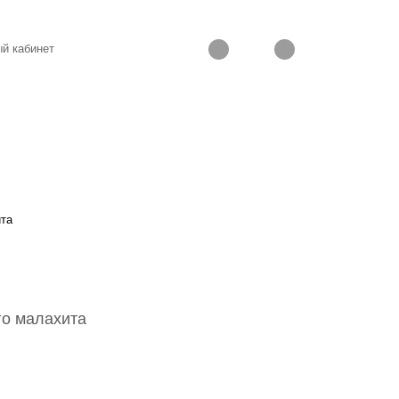
й кабинет
ита
го малахита