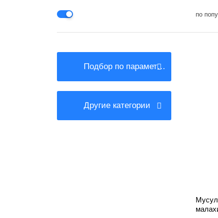
по поп
Подбор по параметрам
Другие категории
Мусул
малах