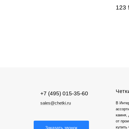
123 
Четк
+7 (495) 015-35-60
sales@chetki.ru
В Инте
ассорт
камня, 
от про
купить 
Заказать звонок