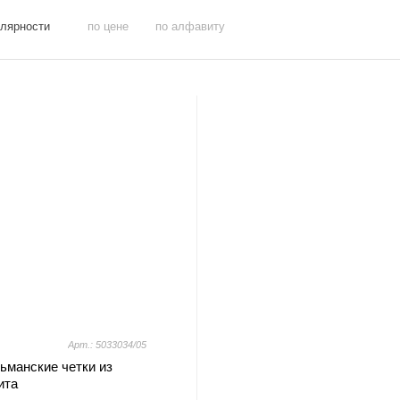
улярности
по цене
по алфавиту
Арт.: 5033034/05
ьманские четки из
ита